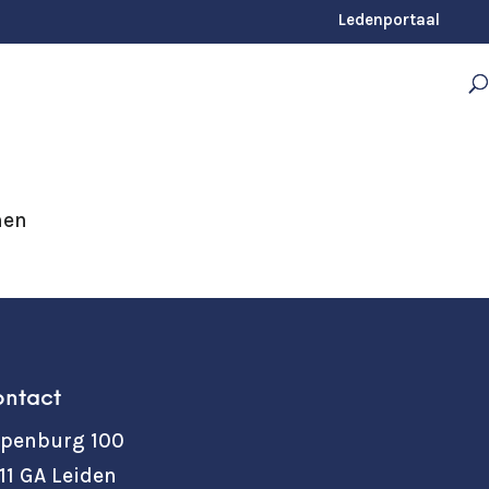
Ledenportaal
nen
ntact
penburg 100
11 GA Leiden