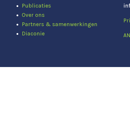
Publicaties
in
Over ons
Pr
Partners & samenwerkingen
Diaconie
AN