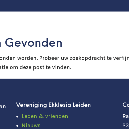
n Gevonden
vonden worden. Probeer uw zoekopdracht te verfij
tie om deze post te vinden.
Vereniging Ekklesia Leiden
Co
van
Leden & vrienden
Ra
Nieuws
23