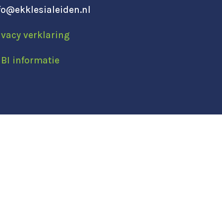
fo@ekklesialeiden.nl
ivacy verklaring
BI informatie