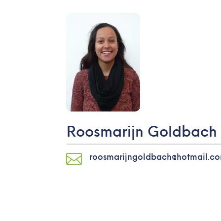
Roosmarijn Goldbach

roosmarijngoldbach@hotmail.c