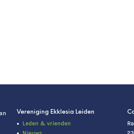
Vereniging Ekklesia Leiden
Co
van
Leden & vrienden
Ra
Nieuws
23