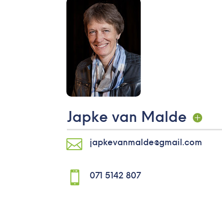
Japke van Malde

japkevanmalde@gmail.com

071 5142 807