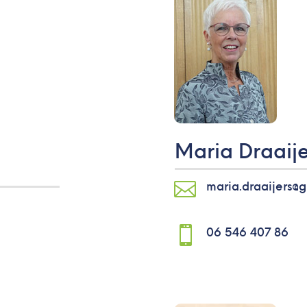
Maria Draaije

maria.draaijers@

06 546 407 86