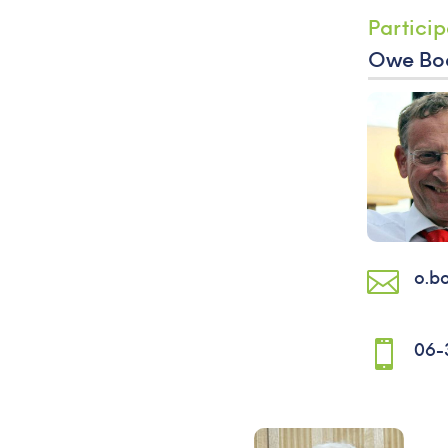
Owe Bo

o.b

06-