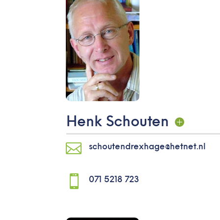
Henk Schouten

schoutendrexhage@hetnet.nl

071 5218 723