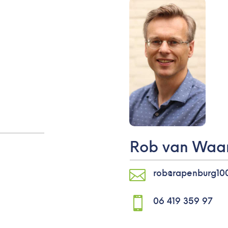
Rob van Waa

rob@rapenburg100

06 419 359 97