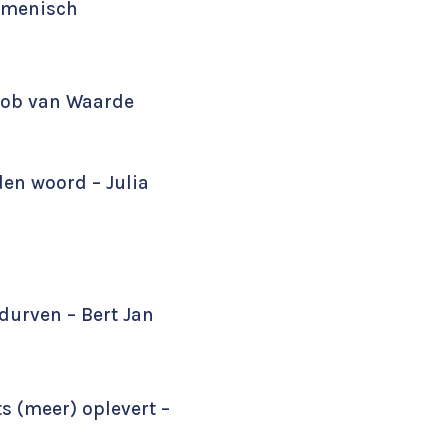
cumenisch
 Rob van Waarde
en woord – Julia
durven – Bert Jan
ts (meer) oplevert –