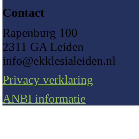
Contact
Rapenburg 100
2311 GA Leiden
info@ekklesialeiden.nl
Privacy verklaring
ANBI informatie