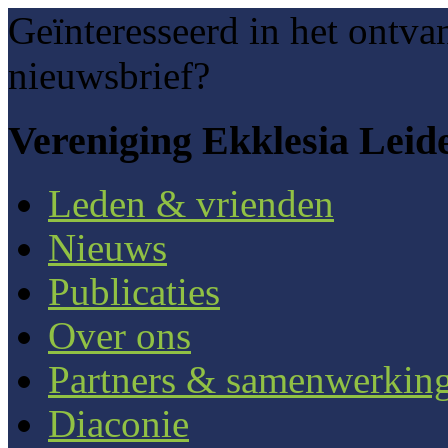
Geïnteresseerd in het ontva
nieuwsbrief?
Vereniging Ekklesia Leid
Leden & vrienden
Nieuws
Publicaties
Over ons
Partners & samenwerkin
Diaconie