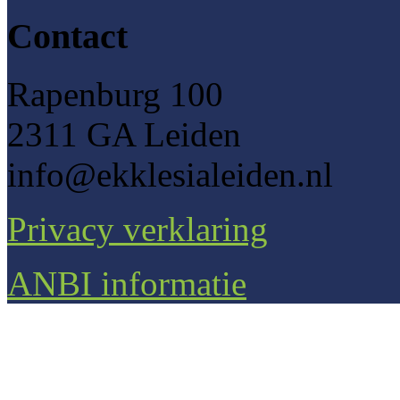
Contact
Rapenburg 100
2311 GA Leiden
info@ekklesialeiden.nl
Privacy verklaring
ANBI informatie