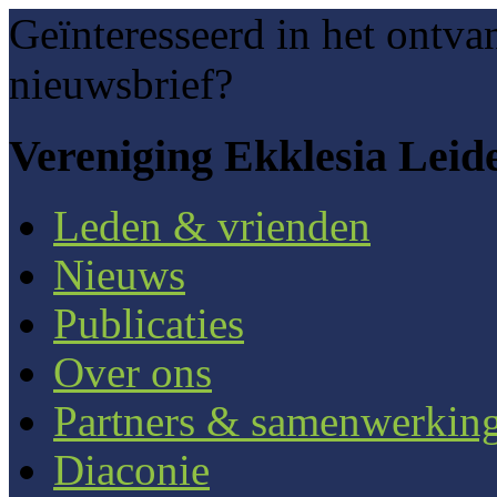
Geïnteresseerd in het ontva
nieuwsbrief?
Vereniging Ekklesia Leid
Leden & vrienden
Nieuws
Publicaties
Over ons
Partners & samenwerkin
Diaconie