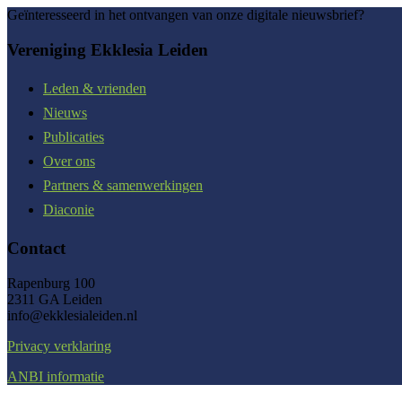
Geïnteresseerd in het ontvangen van onze digitale nieuwsbrief?
Vereniging Ekklesia Leiden
Leden & vrienden
Nieuws
Publicaties
Over ons
Partners & samenwerkingen
Diaconie
Contact
Rapenburg 100
2311 GA Leiden
info@ekklesialeiden.nl
Privacy verklaring
ANBI informatie