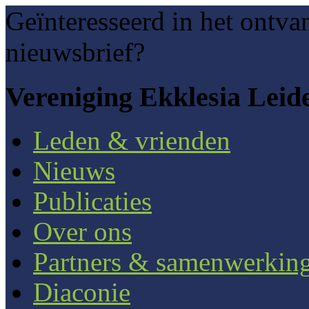
Geïnteresseerd in het ontva
nieuwsbrief?
Vereniging Ekklesia Leid
Leden & vrienden
Nieuws
Publicaties
Over ons
Partners & samenwerkin
Diaconie