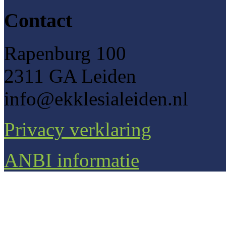
Contact
Rapenburg 100
2311 GA Leiden
info@ekklesialeiden.nl
Privacy verklaring
ANBI informatie