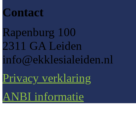
Contact
Rapenburg 100
2311 GA Leiden
info@ekklesialeiden.nl
Privacy verklaring
ANBI informatie