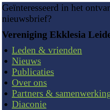
Geïnteresseerd in het ontva
nieuwsbrief?
Vereniging Ekklesia Leid
Leden & vrienden
Nieuws
Publicaties
Over ons
Partners & samenwerkin
Diaconie