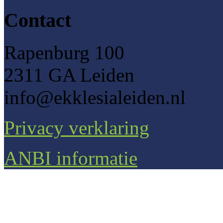
Contact
Rapenburg 100
2311 GA Leiden
info@ekklesialeiden.nl
Privacy verklaring
ANBI informatie