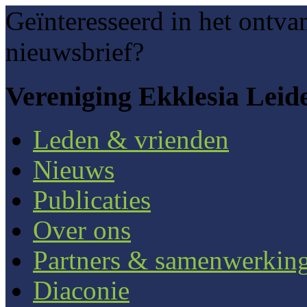
Geïnteresseerd in het ontva
nieuwsbrief?
Vereniging Ekklesia Leid
Leden & vrienden
Nieuws
Publicaties
Over ons
Partners & samenwerkin
Diaconie