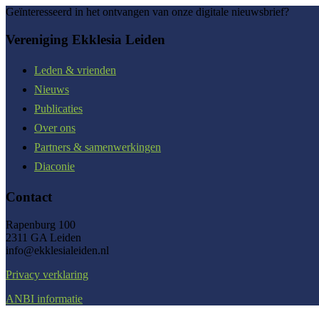
Geïnteresseerd in het ontvangen van onze digitale nieuwsbrief?
Vereniging Ekklesia Leiden
Leden & vrienden
Nieuws
Publicaties
Over ons
Partners & samenwerkingen
Diaconie
Contact
Rapenburg 100
2311 GA Leiden
info@ekklesialeiden.nl
Privacy verklaring
ANBI informatie