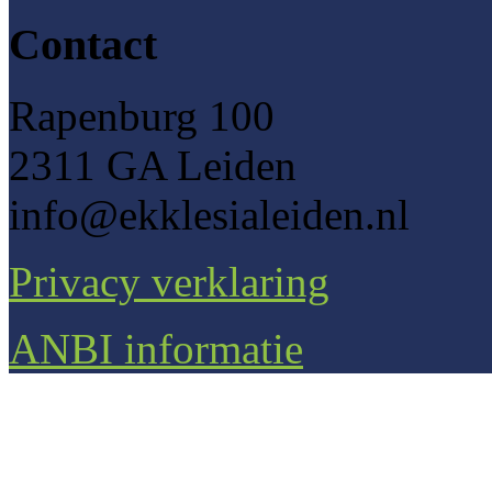
Contact
Rapenburg 100
2311 GA Leiden
info@ekklesialeiden.nl
Privacy verklaring
ANBI informatie