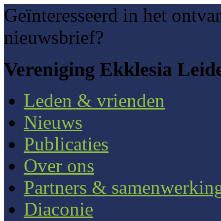
Geïnteresseerd in het ontva
nieuwsbrief?
Vereniging Ekklesia Leid
Leden & vrienden
Nieuws
Publicaties
Over ons
Partners & samenwerkin
Diaconie