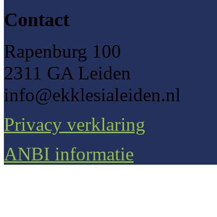
Contact
Rapenburg 100
2311 GA Leiden
info@ekklesialeiden.nl
Privacy verklaring
ANBI informatie