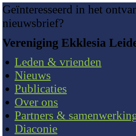
Geïnteresseerd in het ontva
nieuwsbrief?
Vereniging Ekklesia Leid
Leden & vrienden
Nieuws
Publicaties
Over ons
Partners & samenwerkin
Diaconie