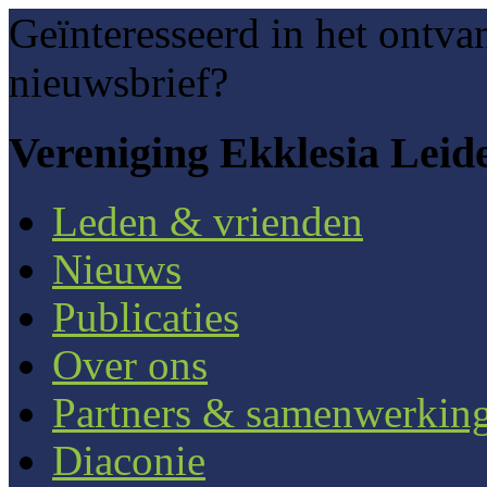
Geïnteresseerd in het ontva
nieuwsbrief?
Vereniging Ekklesia Leid
Leden & vrienden
Nieuws
Publicaties
Over ons
Partners & samenwerkin
Diaconie