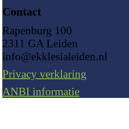
Contact
Rapenburg 100
2311 GA Leiden
info@ekklesialeiden.nl
Privacy verklaring
ANBI informatie