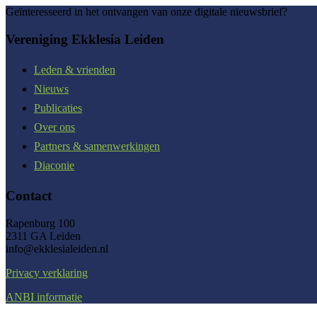
Geïnteresseerd in het ontvangen van onze digitale nieuwsbrief?
Vereniging Ekklesia Leiden
Leden & vrienden
Nieuws
Publicaties
Over ons
Partners & samenwerkingen
Diaconie
Contact
Rapenburg 100
2311 GA Leiden
info@ekklesialeiden.nl
Privacy verklaring
ANBI informatie