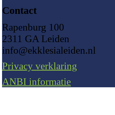
Contact
Rapenburg 100
2311 GA Leiden
info@ekklesialeiden.nl
Privacy verklaring
ANBI informatie