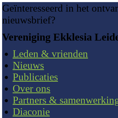
Geïnteresseerd in het ontva
nieuwsbrief?
Vereniging Ekklesia Leid
Leden & vrienden
Nieuws
Publicaties
Over ons
Partners & samenwerkin
Diaconie