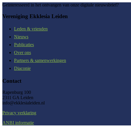
Geïnteresseerd in het ontvangen van onze digitale nieuwsbrief?
Vereniging Ekklesia Leiden
Leden & vrienden
Nieuws
Publicaties
Over ons
Partners & samenwerkingen
Diaconie
Contact
Rapenburg 100
2311 GA Leiden
info@ekklesialeiden.nl
Privacy verklaring
ANBI informatie