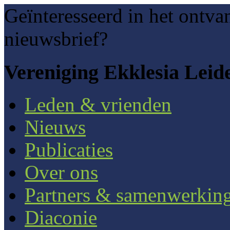
Geïnteresseerd in het ontva
nieuwsbrief?
Vereniging Ekklesia Leid
Leden & vrienden
Nieuws
Publicaties
Over ons
Partners & samenwerkin
Diaconie