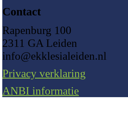
Contact
Rapenburg 100
2311 GA Leiden
info@ekklesialeiden.nl
Privacy verklaring
ANBI informatie