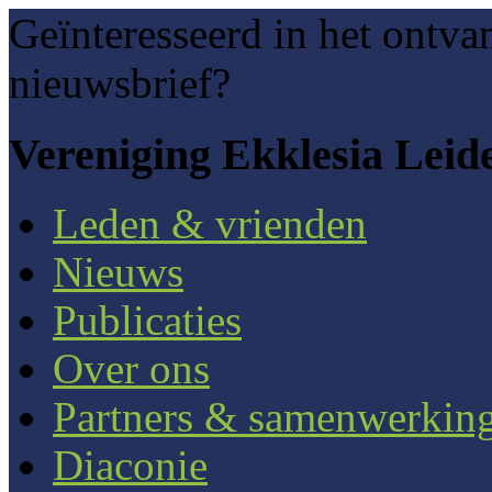
Geïnteresseerd in het ontva
nieuwsbrief?
Vereniging Ekklesia Leid
Leden & vrienden
Nieuws
Publicaties
Over ons
Partners & samenwerkin
Diaconie