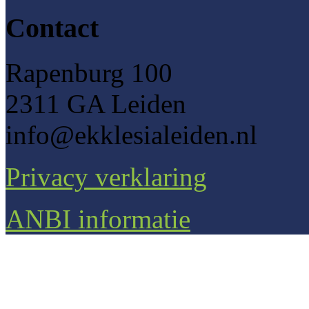
Contact
Rapenburg 100
2311 GA Leiden
info@ekklesialeiden.nl
Privacy verklaring
ANBI informatie